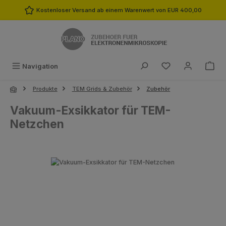
Zum Hauptinhalt springen
Kostenloser Versand ab einem Warenwert von EUR 400,00
Du hast 0 Produk
Navigation
Produkte
TEM Grids & Zubehör
Zubehör
Vakuum-Exsikkator für TEM-
Netzchen
Bildergalerie überspringen