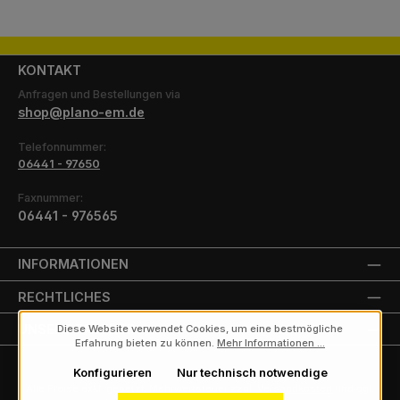
KONTAKT
Anfragen und Bestellungen via
shop@plano-em.de
Telefonnummer:
06441 - 97650
Faxnummer:
06441 - 976565
INFORMATIONEN
RECHTLICHES
UNSERE PARTNER
Diese Website verwendet Cookies, um eine bestmögliche
Erfahrung bieten zu können.
Mehr Informationen ...
Konfigurieren
Nur technisch notwendige
Alle Preise exkl. gesetzl. Mehrwertsteuer zzgl.
Versandkosten
und ggf.