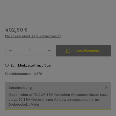
Regulärer Preis:
402,50 €
Preise exkl. MwSt. zzgl. Versandkosten
Produkt Anzahl: Gib den gewünschten Wert ein oder benutze die Schaltfläch
In den Warenkorb
Zum Merkzettel hinzufügen
Produktnummer:
16178
Beschreibung
Dieser robuste PELCO® TEM-Netzchen Vakuumexsikkator fasst
bis zu 50 TEM-Netze in einer Aufbewahrungsschachtel mit
Drehdeckel…
Mehr