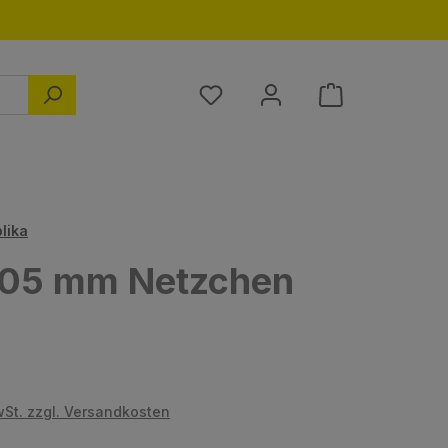
Du hast 0 Produkte auf dem M
plika
 3,05 mm Netzchen
s:
wSt. zzgl. Versandkosten