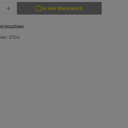
: Gib den gewünschten Wert ein oder benutze die Schaltfläche
In den Warenkorb
el hinzufügen
mer:
S104