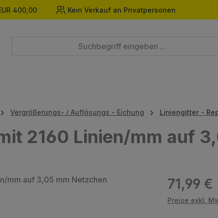
EUR 400,00
Kein Verkauf an Privatpersonen
Vergrößerungs- / Auflösungs - Eichung
Liniengitter - Re
a mit 2160 Linien/mm auf
Regulärer Prei
71,99 €
Preise exkl. M