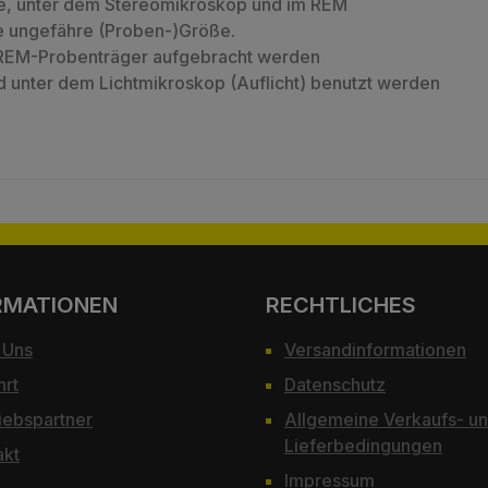
ge, unter dem Stereomikroskop und im REM
ne ungefähre (Proben-)Größe.
 REM-Probenträger aufgebracht werden
 unter dem Lichtmikroskop (Auflicht) benutzt werden
RMATIONEN
RECHTLICHES
 Uns
Versandinformationen
hrt
Datenschutz
iebspartner
Allgemeine Verkaufs- u
Lieferbedingungen
akt
Impressum