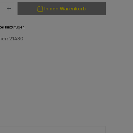
: Gib den gewünschten Wert ein oder benutze die Schaltfläche
In den Warenkorb
el hinzufügen
mer:
21480