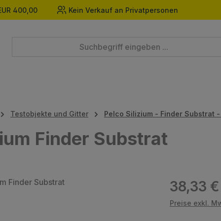
EUR 400,00
Kein Verkauf an Privatpersonen
Testobjekte und Gitter
Pelco Silizium - Finder Substrat 
zium Finder Substrat
Regulärer Prei
38,33 €
Preise exkl. M