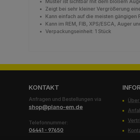
Muster ist sichtbar mit dem bloßem Au
Zeigt bei sehr kleiner Vergrößerung ei
Kann einfach auf die meisten gängigen
Kann im REM, FIB, XPS/ESCA, Auger und
Verpackungseinheit: 1 Stück
KONTAKT
INFO
Anfragen und Bestellungen via
Über
shop@plano-em.de
Anfa
Vertr
Telefonnummer:
06441 - 97650
Kont