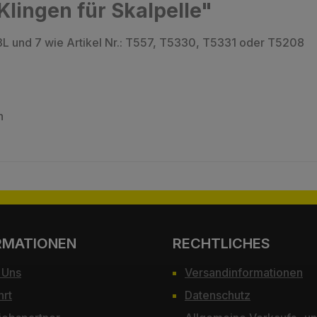
lingen für Skalpelle"
, 3L und 7 wie Artikel Nr.: T557, T5330, T5331 oder T5208
n
RMATIONEN
RECHTLICHES
 Uns
Versandinformationen
hrt
Datenschutz