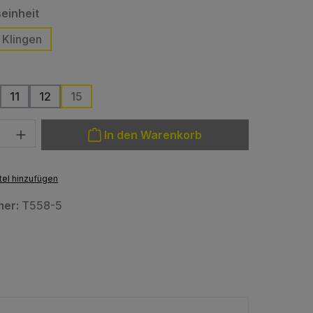
auswählen
einheit
 Klingen
wählen
11
12
15
: Gib den gewünschten Wert ein oder benutze die Schaltfläche
In den Warenkorb
el hinzufügen
mer:
T558-5