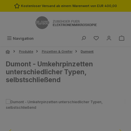
Zum Hauptinhalt springen
Kostenloser Versand ab einem Warenwert von EUR 400,00
Du hast 0 Produk
Navigation
Produkte
Pinzetten & Greifer
Dumont
Dumont - Umkehrpinzetten
unterschiedlicher Typen,
selbstschließend
Bildergalerie überspringen