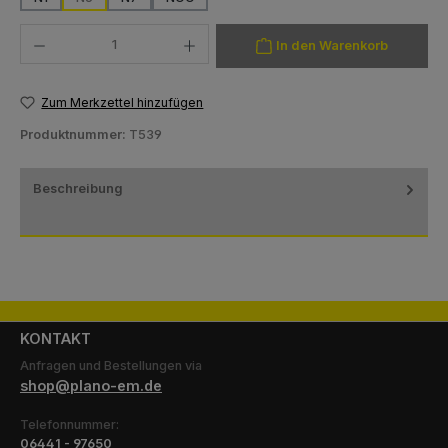
(Diese Option ist zurzeit nicht verfügbar.)
Produkt Anzahl: Gib den gewünschten Wert ein oder benutze die Schaltfläch
In den Warenkorb
Zum Merkzettel hinzufügen
Produktnummer:
T539
Beschreibung
KONTAKT
Anfragen und Bestellungen via
shop@plano-em.de
Telefonnummer:
06441 - 97650