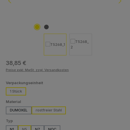
Regulärer Preis:
38,85 €
Preise exkl. MwSt. zzgl. Versandkosten
auswählen
Verpackungseinheit
1 Stück
auswählen
Material
DUMOXEL
rostfreier Stahl
auswählen
Typ
N1
N5
N7
NOC