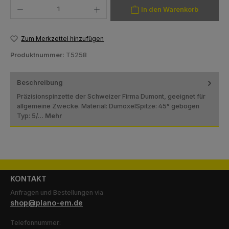
Produkt Anzahl: Gib den gewünschten Wert ein oder benutze die Schaltfläch
In den Warenkorb
Zum Merkzettel hinzufügen
Produktnummer:
T5258
Beschreibung
Präzisionspinzette der Schweizer Firma Dumont, geeignet für
allgemeine Zwecke. Material: DumoxelSpitze: 45° gebogen
Typ: 5/…
Mehr
KONTAKT
Anfragen und Bestellungen via
shop@plano-em.de
Telefonnummer: