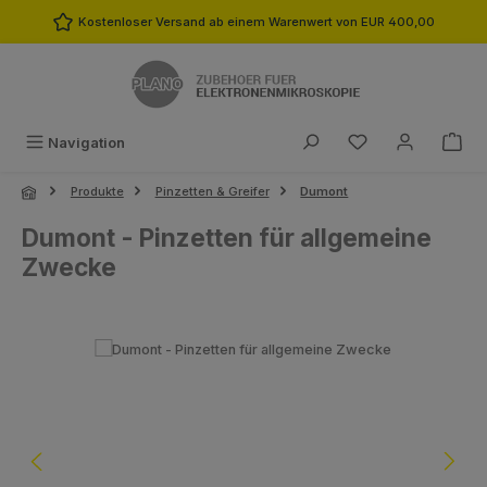
Zum Hauptinhalt springen
Kostenloser Versand ab einem Warenwert von EUR 400,00
Du hast 0 Produk
Navigation
Produkte
Pinzetten & Greifer
Dumont
Dumont - Pinzetten für allgemeine
Zwecke
Bildergalerie überspringen