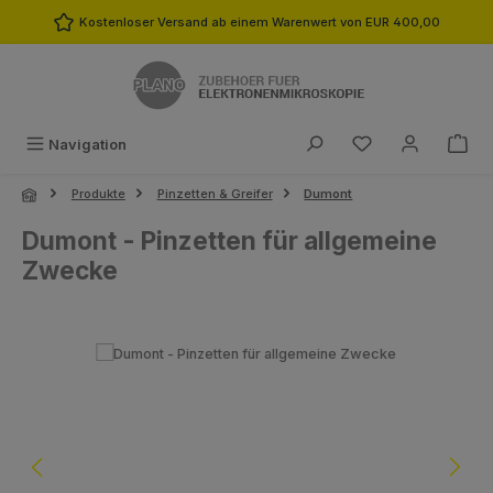
Zum Hauptinhalt springen
Kostenloser Versand ab einem Warenwert von EUR 400,00
Du hast 0 Produk
Navigation
Produkte
Pinzetten & Greifer
Dumont
Dumont - Pinzetten für allgemeine
Zwecke
Bildergalerie überspringen