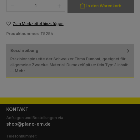
Produkt Anzahl: Gib den gewünschten Wert ein oder benutze die Schaltfläch
In den Warenkorb
Zum Merkzettel hinzufügen
Produktnummer:
T5254
Beschreibung
Präzisionspinzette der Schweizer Firma Dumont, geeignet für
allgemeine Zwecke. Material: DumoxelSpitze: fein Typ: 3 Inhalt:
…
Mehr
KONTAKT
Anfragen und Bestellungen via
shop@plano-em.de
Telefonnummer: