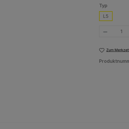
auswähl
Typ
L5
Produkt Anzahl
Zum Merkzett
Produktnum