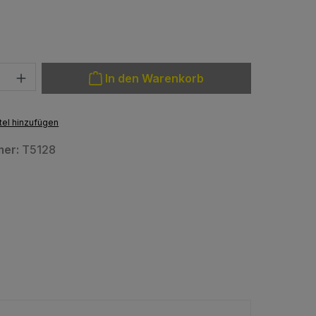
en
: Gib den gewünschten Wert ein oder benutze die Schaltfläche
In den Warenkorb
el hinzufügen
mer:
T5128