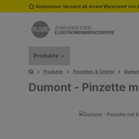
Kostenloser Versand ab einem Warenwert von 
m Hauptinhalt springen
Zur Suche springen
Zur Hauptnavigation springen
Produkte
Produkte
Pinzetten & Greifer
Dumon
Dumont - Pinzette m
Bildergalerie überspringen