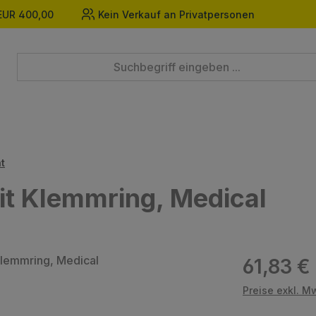
EUR 400,00
Kein Verkauf an Privatpersonen
t
it Klemmring, Medical
Regulärer Prei
61,83 €
Preise exkl. M