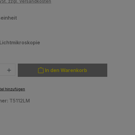
wSt. zzgl. Versandkosten
auswählen
einheit
auswählen
 Lichtmikroskopie
: Gib den gewünschten Wert ein oder benutze die Schaltfläche
In den Warenkorb
el hinzufügen
mer:
T5112LM