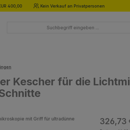
EUR 400,00
Kein Verkauf an Privatpersonen
ingen
ser Kescher für die Lichtm
 Schnitte
Regulärer Prei
326,73 