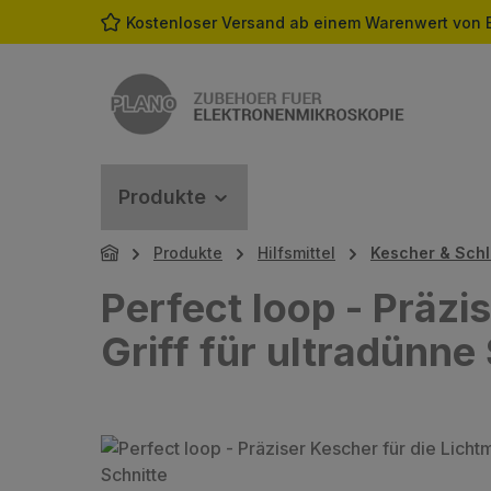
Kostenloser Versand ab einem Warenwert von 
m Hauptinhalt springen
Zur Suche springen
Zur Hauptnavigation springen
Produkte
Produkte
Hilfsmittel
Kescher & Schl
Perfect loop - Präzi
Griff für ultradünne
Bildergalerie überspringen