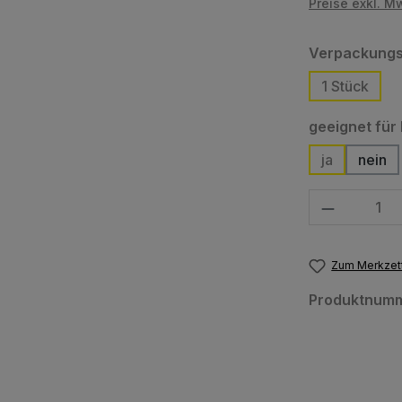
Preise exkl. M
Verpackungs
1 Stück
geeignet für
ja
nein
Produkt Anzahl
Zum Merkzett
Produktnum