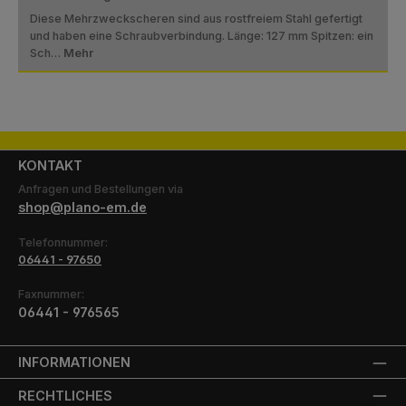
Diese Mehrzweckscheren sind aus rostfreiem Stahl gefertigt
und haben eine Schraubverbindung. Länge: 127 mm Spitzen: ein
Sch…
Mehr
KONTAKT
Anfragen und Bestellungen via
shop@plano-em.de
Telefonnummer:
06441 - 97650
Faxnummer:
06441 - 976565
INFORMATIONEN
RECHTLICHES