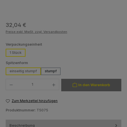
Regulärer Preis:
32,04 €
Preise exkl. MwSt. zzgl. Versandkosten
auswählen
Verpackungseinheit
1 Stück
auswählen
Spitzenform
einseitig stumpf
stumpf
Produkt Anzahl: Gib den gewünschten Wert ein oder benutze die Schaltfläch
In den Warenkorb
Zum Merkzettel hinzufügen
Produktnummer:
T5075
Beschreibung