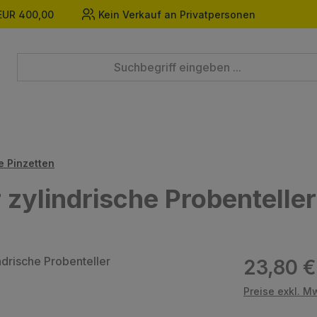
EUR 400,00
Kein Verkauf an Privatpersonen
e Pinzetten
r zylindrische Probenteller
Regulärer Prei
23,80 €
Preise exkl. M