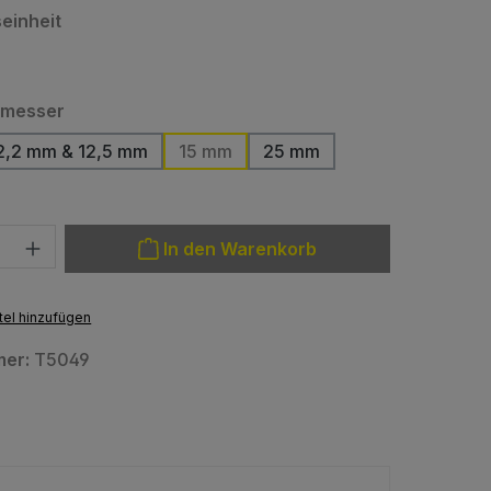
auswählen
einheit
auswählen
hmesser
2,2 mm & 12,5 mm
15 mm
25 mm
(Diese Option ist zurzeit nicht verfügbar.)
: Gib den gewünschten Wert ein oder benutze die Schaltfläche
In den Warenkorb
el hinzufügen
mer:
T5049