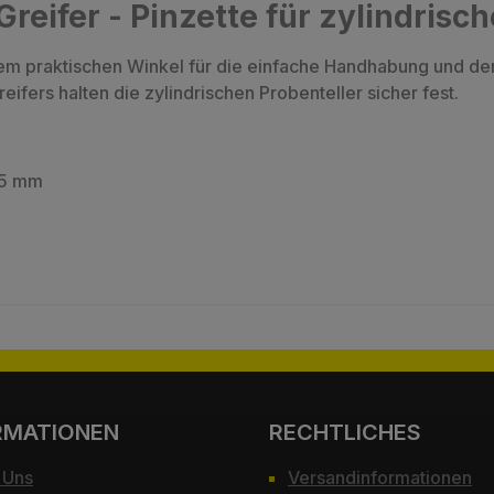
eifer - Pinzette für zylindrisch
inem praktischen Winkel für die einfache Handhabung und den
ifers halten die zylindrischen Probenteller sicher fest.
 15 mm
RMATIONEN
RECHTLICHES
 Uns
Versandinformationen