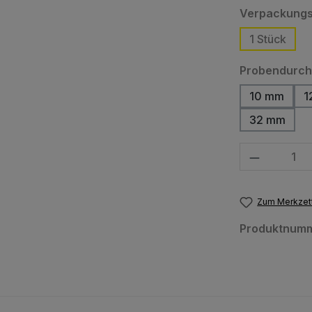
Verpackungs
1 Stück
Probendurc
10 mm
1
32 mm
Produkt Anzahl
Zum Merkzett
Produktnum