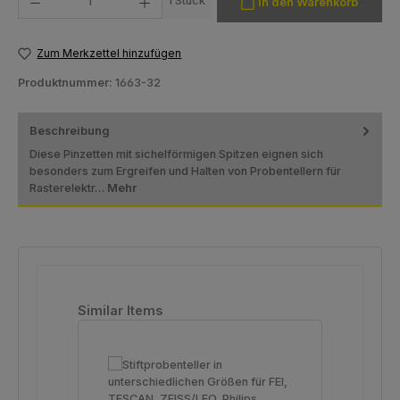
1 Stück
In den Warenkorb
Zum Merkzettel hinzufügen
Produktnummer:
1663-32
Beschreibung
Diese Pinzetten mit sichelförmigen Spitzen eignen sich
besonders zum Ergreifen und Halten von Probentellern für
Rasterelektr…
Mehr
Produktgalerie überspringen
Similar Items