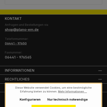
KONTAKT
Anfragen und Bestellungen via
shop@plano-em.de
Telefonnummer:
06441 - 97650
Faxnummer:
06441 - 976565
INFORMATIONEN
RECHTLICHES
UNSERE PARTNER
Diese Website verwendet Cookies, um eine bestmögliche
Erfahrung bieten zu können.
Mehr Informationen ...
Konfigurieren
Nur technisch notwendige
Alle Preise exkl. gesetzl. Mehrwertsteuer zzgl.
Versandkosten
und ggf.