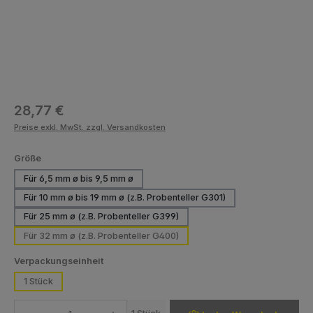
Regulärer Preis:
28,77 €
Preise exkl. MwSt. zzgl. Versandkosten
auswählen
Größe
Für 6,5 mm ø bis 9,5 mm ø
Für 10 mm ø bis 19 mm ø (z.B. Probenteller G301)
Für 25 mm ø (z.B. Probenteller G399)
Für 32 mm ø (z.B. Probenteller G400)
auswählen
Verpackungseinheit
1 Stück
Produkt Anzahl: Gib den gewünschten Wert ein oder benutze die Schaltfläch