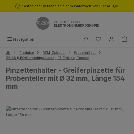
Zum Hauptinhalt springen
Kostenloser Versand ab einem Warenwert von EUR 400,00
Du hast 0 Produk
Navigation
Produkte
REM-Zubehör
Probenträger
ZEISS (LEO/Cambridge/Leica), FEI/Philips, Tescan
Pinzettenhalter - Greiferpinzette für
Probenteller mit Ø 32 mm, Länge 154
mm
Bildergalerie überspringen