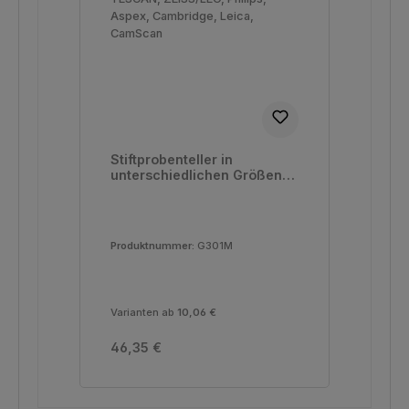
Stiftprobenteller in
unterschiedlichen Größen
für FEI, TESCAN, ZEISS/LEO,
Philips, Aspex, Cambridge,
Leica, CamScan
Produktnummer:
G301M
Varianten ab
10,06 €
Regulärer Preis:
46,35 €