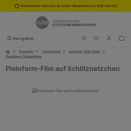
Zum Hauptinhalt springen
Kostenloser Versand ab einem Warenwert von EUR 400,00
Du hast 0 Produk
Navigation
Produkte
Trägerfilme
befilmte TEM Grids
Pioloform Trägerfilme
Pioloform-Film auf Schlitznetzchen
Bildergalerie überspringen