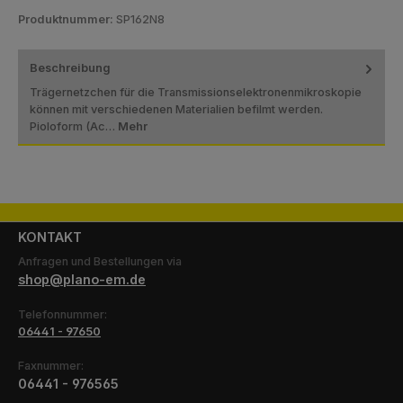
Produktnummer:
SP162N8
Beschreibung
Trägernetzchen für die Transmissionselektronenmikroskopie
können mit verschiedenen Materialien befilmt werden.
Pioloform (Ac…
Mehr
KONTAKT
Anfragen und Bestellungen via
shop@plano-em.de
Telefonnummer:
06441 - 97650
Faxnummer:
06441 - 976565