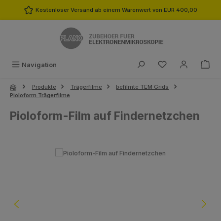
Zum Hauptinhalt springen
Kostenloser Versand ab einem Warenwert von EUR 400,00
Du hast 0 Produk
Navigation
Produkte
Trägerfilme
befilmte TEM Grids
Pioloform Trägerfilme
Pioloform-Film auf Findernetzchen
Bildergalerie überspringen