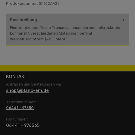
Produktnummer:
SP162AF22
Beschreibung
Findernetzchen für die Transmissionselektronenmikroskopie
können mit verschiedenen Materialien befilmt
werden. Pioloform (Ac…
Mehr
KONTAKT
Anfragen und Bestellungen via
shop@plano-em.de
Telefonnummer:
06441 - 97650
Faxnummer:
06441 - 976565