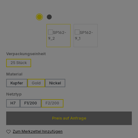
auswählen
Verpackungseinheit
25 Stück
auswählen
Material
Kupfer
Gold
Nickel
auswählen
Netztyp
H7
F1/200
F2/200
Preis auf Anfrage
Zum Merkzettel hinzufügen