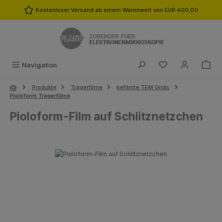
Zum Hauptinhalt springen
Kostenloser Versand ab einem Warenwert von EUR 400,00
Du hast 0 Produk
Navigation
Produkte
Trägerfilme
befilmte TEM Grids
Pioloform Trägerfilme
Pioloform-Film auf Schlitznetzchen
Bildergalerie überspringen