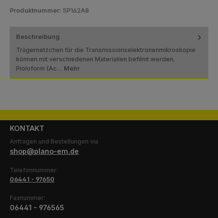
Produktnummer:
SP162A8
Beschreibung
Trägernetzchen für die Transmissionselektronenmikroskopie
können mit verschiedenen Materialien befilmt werden.
Pioloform (Ac…
Mehr
KONTAKT
Anfragen und Bestellungen via
shop@plano-em.de
Telefonnummer:
06441 - 97650
Faxnummer:
06441 - 976565