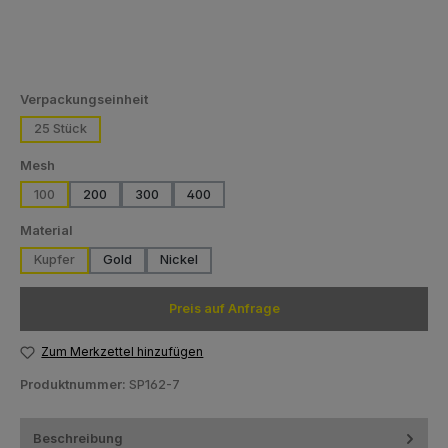
auswählen
Verpackungseinheit
25 Stück
auswählen
Mesh
100
200
300
400
auswählen
Material
Kupfer
Gold
Nickel
(Diese Option ist zurzeit nicht verfügbar.)
Preis auf Anfrage
Zum Merkzettel hinzufügen
Produktnummer:
SP162-7
Beschreibung