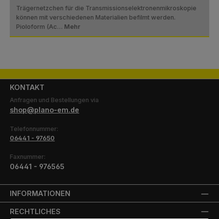
Trägernetzchen für die Transmissionselektronenmikroskopie
können mit verschiedenen Materialien befilmt werden.
Pioloform (Ac…
Mehr
KONTAKT
Anfragen und Bestellungen via
shop@plano-em.de
Telefonnummer:
06441 - 97650
Faxnummer:
06441 - 976565
INFORMATIONEN
RECHTLICHES