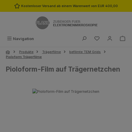
Zum Hauptinhalt springen
Kostenloser Versand ab einem Warenwert von EUR 400,00
Du hast 0 Produk
Navigation
Produkte
Trägerfilme
befilmte TEM Grids
Pioloform Trägerfilme
Pioloform-Film auf Trägernetzchen
Bildergalerie überspringen