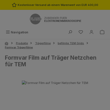
Zum Hauptinhalt springen
Kostenloser Versand ab einem Warenwert von EUR 400,00
Du hast 0 Produk
Navigation
Produkte
Trägerfilme
befilmte TEM Grids
Formvar Trägerfilme
Formvar Film auf Träger Netzchen
für TEM
Bildergalerie überspringen