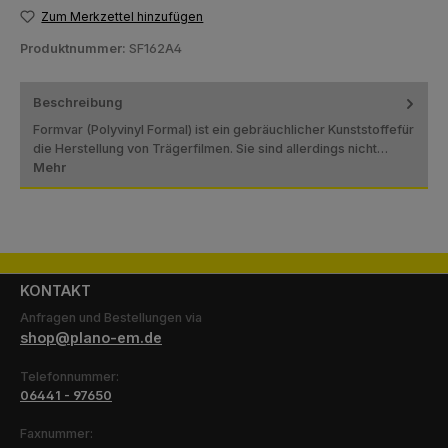
Zum Merkzettel hinzufügen
Produktnummer:
SF162A4
Beschreibung
Formvar (Polyvinyl Formal) ist ein gebräuchlicher Kunststoffefür
die Herstellung von Trägerfilmen. Sie sind allerdings nicht…
Mehr
KONTAKT
Anfragen und Bestellungen via
shop@plano-em.de
Telefonnummer:
06441 - 97650
Faxnummer: