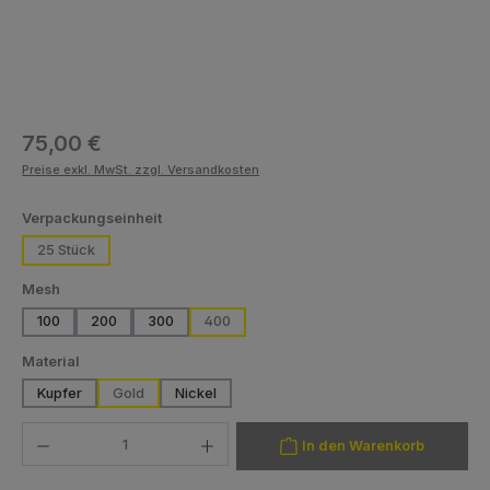
Regulärer Preis:
75,00 €
Preise exkl. MwSt. zzgl. Versandkosten
auswählen
Verpackungseinheit
25 Stück
auswählen
Mesh
100
200
300
400
auswählen
Material
Kupfer
Gold
Nickel
Produkt Anzahl: Gib den gewünschten Wert ein oder benutze die Schaltfläch
In den Warenkorb