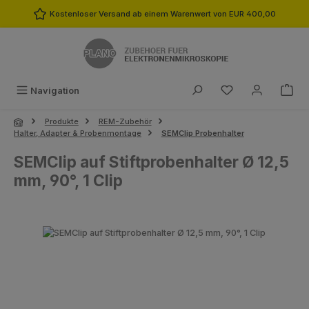
Zum Hauptinhalt springen
Kostenloser Versand ab einem Warenwert von EUR 400,00
Du hast 0 Produk
Navigation
Produkte
REM-Zubehör
Halter, Adapter & Probenmontage
SEMClip Probenhalter
SEMClip auf Stiftprobenhalter Ø 12,5
mm, 90°, 1 Clip
Bildergalerie überspringen