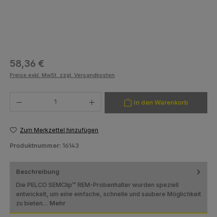
Regulärer Preis:
58,36 €
Preise exkl. MwSt. zzgl. Versandkosten
Produkt Anzahl: Gib den gewünschten Wert ein oder benutze die Schaltfläch
In den Warenkorb
Zum Merkzettel hinzufügen
Produktnummer:
16143
Beschreibung
Die PELCO SEMClip™ REM-Probenhalter wurden speziell
entwickelt, um eine einfache, schnelle und saubere Möglichkeit
zu bieten…
Mehr