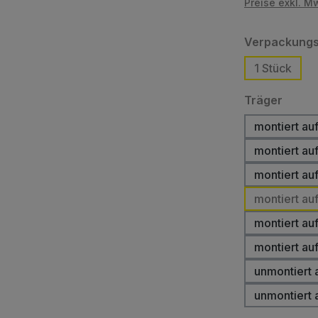
Preise exkl. M
Verpackungs
1 Stück
auswä
Träger
montiert auf
montiert auf
montiert au
montiert au
montiert au
montiert au
unmontiert 
unmontiert 