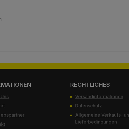
m
RMATIONEN
RECHTLICHES
 Uns
Versandinformationen
hrt
Datenschutz
iebspartner
Allgemeine Verkaufs- u
Lieferbedingungen
akt