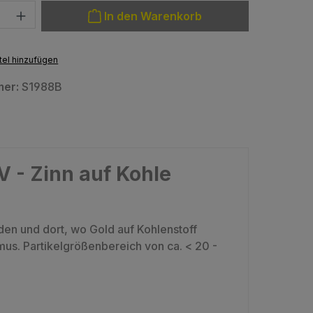
: Gib den gewünschten Wert ein oder benutze die Schaltfläche
In den Warenkorb
el hinzufügen
mer:
S1988B
 - Zinn auf Kohle
n und dort, wo Gold auf Kohlenstoff
smus. Partikelgrößenbereich von ca. < 20 -