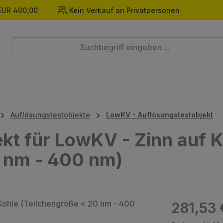
EUR 400,00
Kein Verkauf an Privatpersonen
Auflösungstestobjekte
LowKV - Auflösungstestobjekt
kt für LowKV - Zinn auf 
0 nm - 400 nm)
Regulärer Prei
281,53 