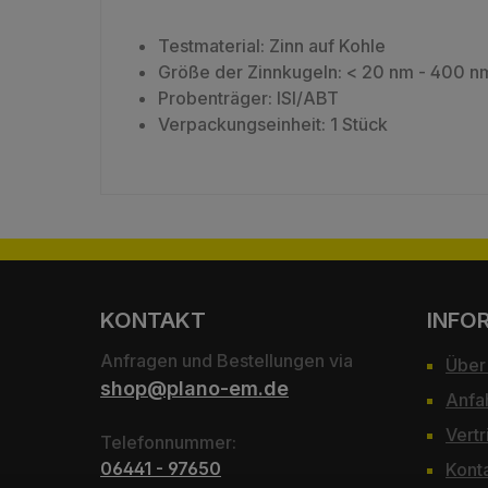
Testmaterial: Zinn auf Kohle
Größe der Zinnkugeln: < 20 nm - 400 n
Probenträger: ISI/ABT
Verpackungseinheit: 1 Stück
KONTAKT
INFO
Anfragen und Bestellungen via
Über
shop@plano-em.de
Anfa
Vertr
Telefonnummer:
06441 - 97650
Kont