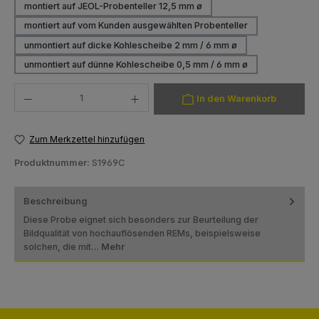
montiert auf JEOL-Probenteller 12,5 mm ø
montiert auf vom Kunden ausgewählten Probenteller
(Diese Option ist zurzeit nicht verfügbar.)
unmontiert auf dicke Kohlescheibe 2 mm / 6 mm ø
unmontiert auf dünne Kohlescheibe 0,5 mm / 6 mm ø
Produkt Anzahl: Gib den gewünschten Wert ein oder benutze die Schaltfläch
In den Warenkorb
Zum Merkzettel hinzufügen
Produktnummer:
S1969C
Beschreibung
Diese Probe eignet sich besonders zur Beurteilung der
Bildqualität von hochauflösenden REMs, beispielsweise
solchen, die mit…
Mehr