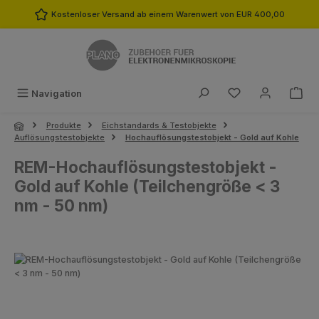
Zum Hauptinhalt springen
Kostenloser Versand ab einem Warenwert von EUR 400,00
Du hast 0 Produk
Navigation
Produkte
Eichstandards & Testobjekte
Auflösungstestobjekte
Hochauflösungstestobjekt - Gold auf Kohle
REM-Hochauflösungstestobjekt -
Gold auf Kohle (Teilchengröße < 3
nm - 50 nm)
Bildergalerie überspringen