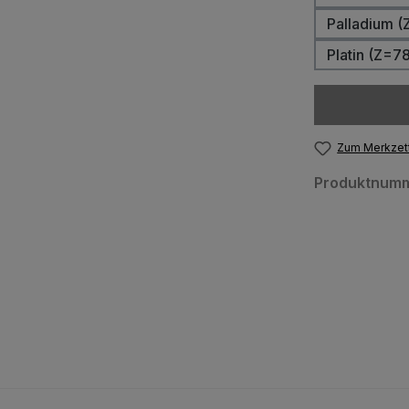
Palladium (
Platin (Z=7
Zum Merkzett
Produktnum