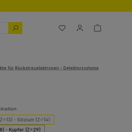
Du hast 0 Produkte auf dem M
kte für Rückstreuelektronen - Detektorsysteme
auswählen
ination
Z=13) - Silizium (Z=14)
8) - Kupfer (Z=29)