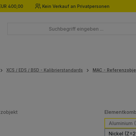
EUR 400,00
Kein Verkauf an Privatpersonen
XCS / EDS / BSD - Kalibrierstandards
MAC - Referenzobje
Elementkomb
Aluminium (
Nickel (Z=2