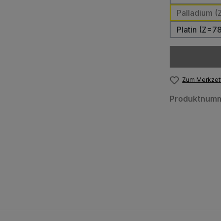
Palladium (
Platin (Z=7
Zum Merkzett
Produktnum