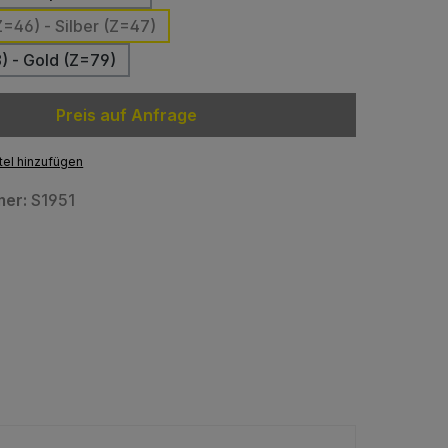
Z=46) - Silber (Z=47)
8) - Gold (Z=79)
Preis auf Anfrage
el hinzufügen
mer:
S1951