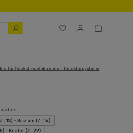
Du hast 0 Produkte auf dem M
kte für Rückstreuelektronen - Detektorsysteme
auswählen
ination
Z=13) - Silizium (Z=14)
8) - Kupfer (Z=29)