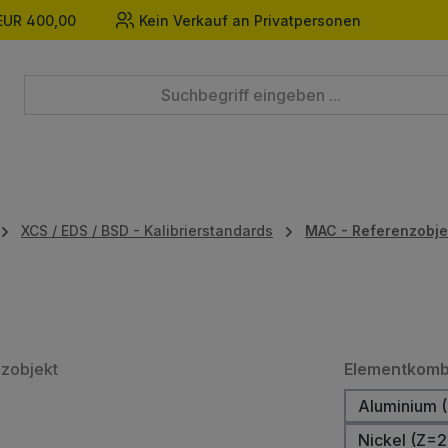
EUR 400,00
Kein Verkauf an Privatpersonen
XCS / EDS / BSD - Kalibrierstandards
MAC - Referenzobje
Elementkomb
Aluminium (
Nickel (Z=2