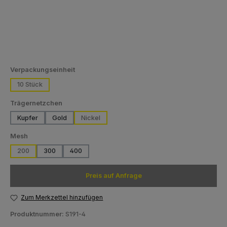
auswählen
Verpackungseinheit
10 Stück
auswählen
Trägernetzchen
Kupfer
Gold
Nickel
auswählen
Mesh
200
300
400
Preis auf Anfrage
Zum Merkzettel hinzufügen
Produktnummer:
S191-4