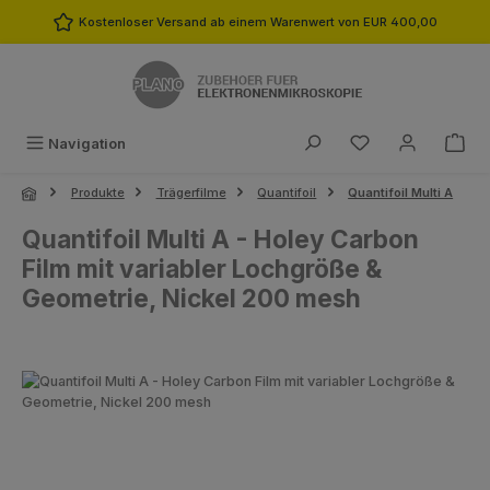
Zum Hauptinhalt springen
Kostenloser Versand ab einem Warenwert von EUR 400,00
Du hast 0 Produk
Navigation
Produkte
Trägerfilme
Quantifoil
Quantifoil Multi A
Quantifoil Multi A - Holey Carbon
Film mit variabler Lochgröße &
Geometrie, Nickel 200 mesh
Bildergalerie überspringen