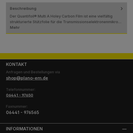
Beschreibung
Der Quantifoil® Multi A Holey Carbon Film ist eine vielfältig
strukturierte Stützfolie für die Transmissionselektronenmikro…
Mehr
KONTAKT
Anfragen und Bestellungen via
shop@plano-em.de
Telefonnummer:
06441 - 97650
Faxnummer:
06441 - 976565
INFORMATIONEN