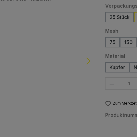
Verpackungs
25 Stück
(Diese O
auswäh
Mesh
75
150
(Diese Optio
(Die
ausw
Material
Kupfer
N
Produkt Anzahl
Zum Merkzett
Produktnum