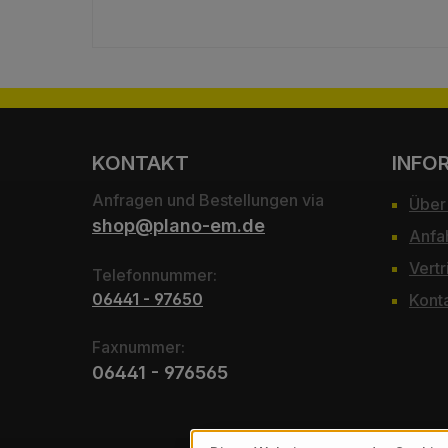
KONTAKT
INFO
Anfragen und Bestellungen via
Über
shop@plano-em.de
Anfa
Vertr
Telefonnummer:
06441 - 97650
Kont
Faxnummer:
06441 - 976565