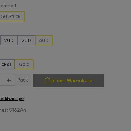
auswählen
einheit
50 Stück
ption ist zurzeit nicht verfügbar.)
len
200
300
400
n ist zurzeit nicht verfügbar.)
se Option ist zurzeit nicht verfügbar.)
ählen
ickel
Gold
: Gib den gewünschten Wert ein oder benutze die Schaltfläche
Pack
In den Warenkorb
el hinzufügen
mer:
S162A4