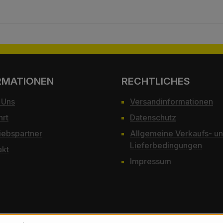
RMATIONEN
RECHTLICHES
 Uns
Versandinformationen
hrt
Datenschutz
iebspartner
Allgemeine Verkaufs- u
Lieferbedingungen
akt
Impressum