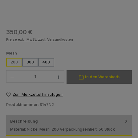
Regulärer Preis:
350,00 €
Preise exkl. MwSt. zzgl. Versandkosten
auswählen
Mesh
200
300
400
Produkt Anzahl: Gib den gewünschten Wert ein oder benutze die Schaltfläch
In den Warenkorb
Zum Merkzettel hinzufügen
Produktnummer:
S147N2
Beschreibung
Material: Nickel Mesh: 200 Verpackungseinheit: 50 Stück