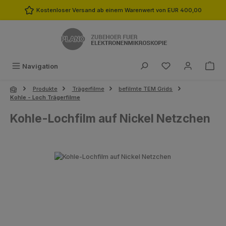
Zum Hauptinhalt springen
Kostenloser Versand ab einem Warenwert von EUR 400,00
Du hast 0 Produk
Navigation
Produkte
Trägerfilme
befilmte TEM Grids
Kohle - Loch Trägerfilme
Kohle-Lochfilm auf Nickel Netzchen
Bildergalerie überspringen