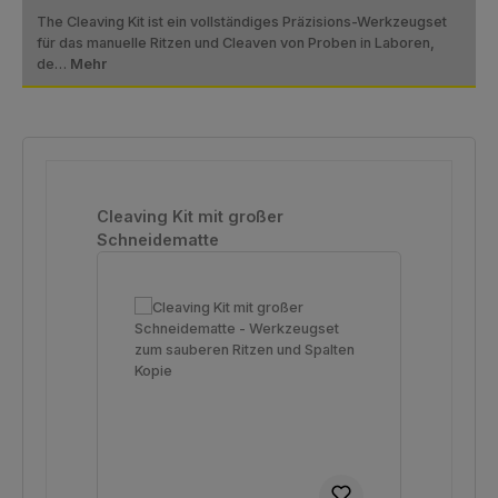
The Cleaving Kit ist ein vollständiges Präzisions-Werkzeugset
für das manuelle Ritzen und Cleaven von Proben in Laboren,
de…
Mehr
Produktgalerie überspringen
Cleaving Kit mit großer
Schneidematte