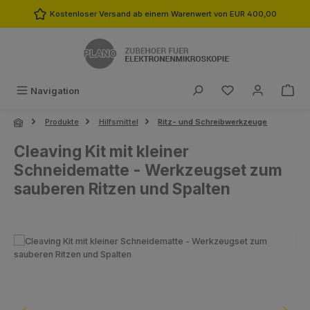
Zum Hauptinhalt springen
Kostenloser Versand ab einem Warenwert von EUR 400,00
Du hast 0 Produk
Navigation
Produkte
Hilfsmittel
Ritz- und Schreibwerkzeuge
Cleaving Kit mit kleiner
Schneidematte - Werkzeugset zum
sauberen Ritzen und Spalten
Bildergalerie überspringen