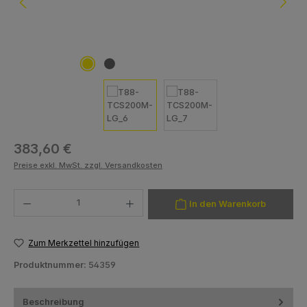
Regulärer Preis:
383,60 €
Preise exkl. MwSt. zzgl. Versandkosten
Produkt Anzahl: Gib den gewünschten Wert ein oder benutze die Schaltfläch
In den Warenkorb
Zum Merkzettel hinzufügen
Produktnummer:
54359
Beschreibung