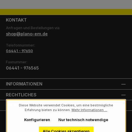
KONTAKT
Anfragen und Bestellungen via
shop@plano-em.de
Telefonnummer:
06441 - 97650
Faxnummer:
06441 - 976565
INFORMATIONEN
RECHTLICHES
UNSERE PARTNER
Diese Website verwendet Cookies, um eine bestmögliche
Erfahrung bieten zu können.
Mehr Informationen ...
Konfigurieren
Nur technisch notwendige
Alle Preise exkl. gesetzl. Mehrwertsteuer zzgl.
Versandkosten
und ggf.
Nachnahmegebühren, wenn nicht anders angegeben.
Alle Cookies akzeptieren