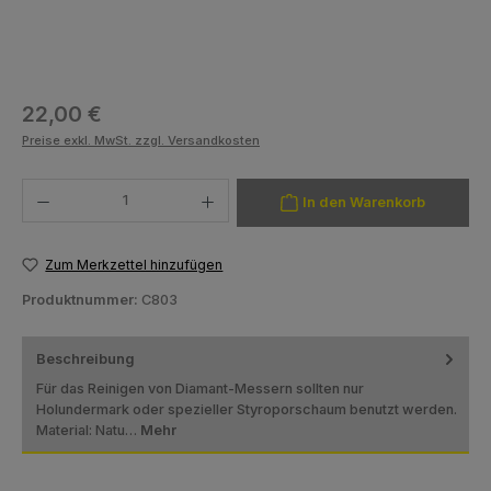
Regulärer Preis:
22,00 €
Preise exkl. MwSt. zzgl. Versandkosten
Produkt Anzahl: Gib den gewünschten Wert ein oder benutze die Schaltfläch
In den Warenkorb
Zum Merkzettel hinzufügen
Produktnummer:
C803
Beschreibung
Für das Reinigen von Diamant-Messern sollten nur
Holundermark oder spezieller Styroporschaum benutzt werden.
Material: Natu…
Mehr