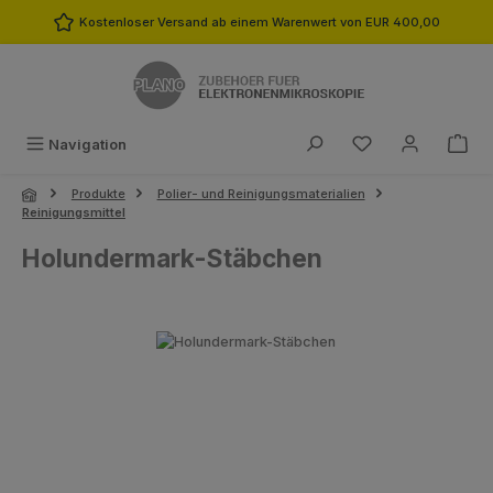
Zum Hauptinhalt springen
Kostenloser Versand ab einem Warenwert von EUR 400,00
Du hast 0 Produk
Navigation
Produkte
Polier- und Reinigungsmaterialien
Reinigungsmittel
Holundermark-Stäbchen
Bildergalerie überspringen