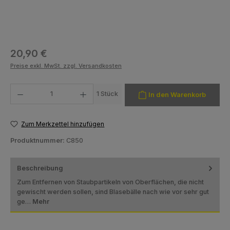
Regulärer Preis:
20,90 €
Preise exkl. MwSt. zzgl. Versandkosten
Produkt Anzahl: Gib den gewünschten Wert ein oder benutze die Schaltfläch
1 Stück
In den Warenkorb
Zum Merkzettel hinzufügen
Produktnummer:
C850
Beschreibung
Zum Entfernen von Staubpartikeln von Oberflächen, die nicht
gewischt werden sollen, sind Blasebälle nach wie vor sehr gut
ge…
Mehr