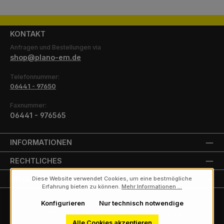
KONTAKT
Anfragen und Bestellungen via
shop@plano-em.de
Telefonnummer:
06441 - 97650
Faxnummer:
06441 - 976565
INFORMATIONEN
RECHTLICHES
UNSERE PARTNER
Diese Website verwendet Cookies, um eine bestmögliche
Erfahrung bieten zu können.
Mehr Informationen ...
Konfigurieren
Nur technisch notwendige
Alle Preise exkl. gesetzl. Mehrwertsteuer zzgl.
Versandkosten
und ggf.
Nachnahmegebühren, wenn nicht anders angegeben.
Alle Cookies akzeptieren