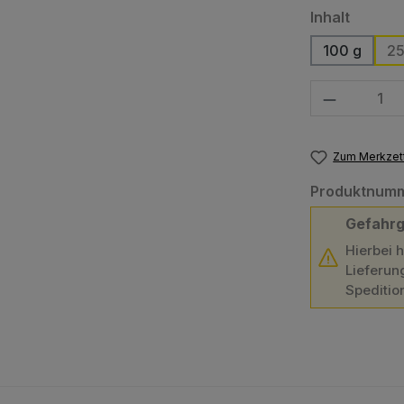
auswäh
Inhalt
100 g
25
Produkt Anzahl
Zum Merkzett
Produktnum
Gefahrg
Hierbei 
Lieferun
Speditio