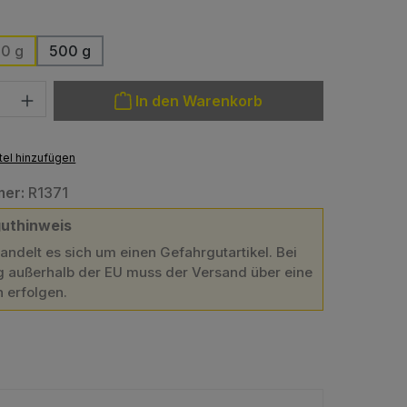
len
0 g
500 g
: Gib den gewünschten Wert ein oder benutze die Schaltfläche
In den Warenkorb
el hinzufügen
mer:
R1371
uthinweis
handelt es sich um einen Gefahrgutartikel. Bei
g außerhalb der EU muss der Versand über eine
n erfolgen.