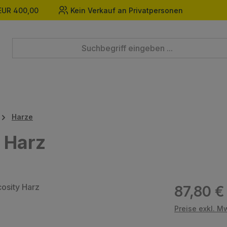
EUR 400,00
Kein Verkauf an Privatpersonen
Harze
 Harz
Regulärer Prei
87,80 €
Preise exkl. M