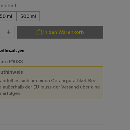
auswählen
einheit
50 ml
500 ml
: Gib den gewünschten Wert ein oder benutze die Schaltfläche
In den Warenkorb
el hinzufügen
mer:
R1083
uthinweis
handelt es sich um einen Gefahrgutartikel. Bei
g außerhalb der EU muss der Versand über eine
n erfolgen.