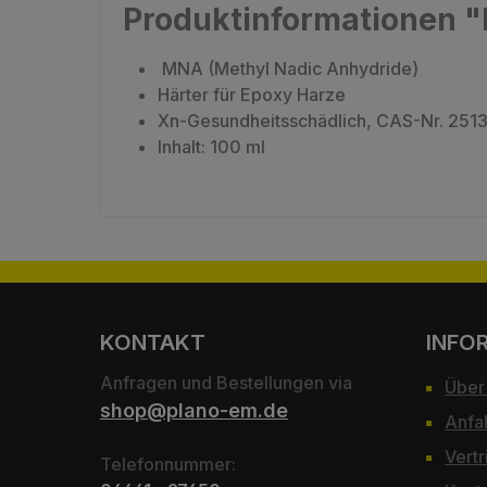
Produktinformationen "
MNA (Methyl Nadic Anhydride)
Härter für Epoxy Harze
Xn-Gesundheitsschädlich, CAS-Nr. 251
Inhalt: 100 ml
KONTAKT
INFO
Anfragen und Bestellungen via
Über
shop@plano-em.de
Anfa
Vertr
Telefonnummer: