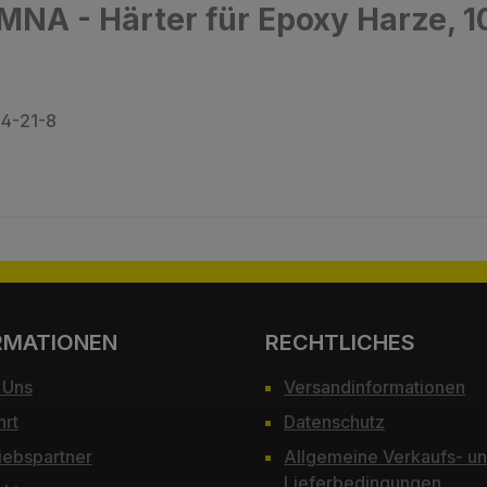
MNA - Härter für Epoxy Harze, 1
34-21-8
RMATIONEN
RECHTLICHES
 Uns
Versandinformationen
hrt
Datenschutz
iebspartner
Allgemeine Verkaufs- u
Lieferbedingungen