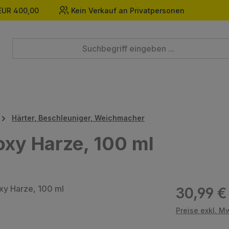
EUR 400,00
Kein Verkauf an Privatpersonen
Härter, Beschleuniger, Weichmacher
oxy Harze, 100 ml
Regulärer Prei
30,99 €
Preise exkl. M