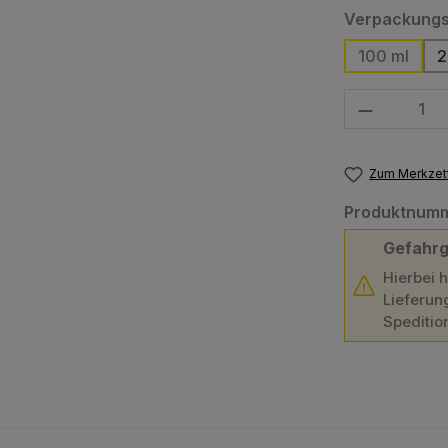
Verpackungs
100 ml
2
Produkt Anzahl
Zum Merkzett
Produktnum
Gefahrg
Hierbei 
Lieferun
Speditio