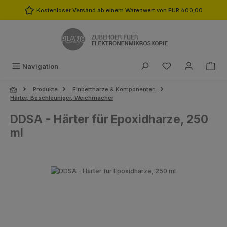
Zum Hauptinhalt springen
Kostenloser Versand ab einem Warenwert von EUR 400,00
Du hast 0 Produk
Navigation
Produkte
Einbettharze & Komponenten
Härter, Beschleuniger, Weichmacher
DDSA - Härter für Epoxidharze, 250
ml
Bildergalerie überspringen