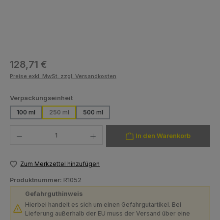
Regulärer Preis:
128,71 €
Preise exkl. MwSt. zzgl. Versandkosten
auswählen
Verpackungseinheit
100 ml
250 ml
500 ml
Produkt Anzahl: Gib den gewünschten Wert ein oder benutze die Schaltfläch
In den Warenkorb
Zum Merkzettel hinzufügen
Produktnummer:
R1052
Gefahrguthinweis
Hierbei handelt es sich um einen Gefahrgutartikel. Bei
Lieferung außerhalb der EU muss der Versand über eine