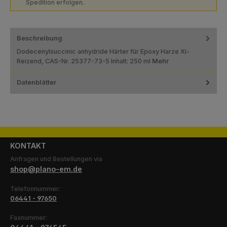
Spedition erfolgen.
Beschreibung
Dodecenylsuccinic anhydride Härter für Epoxy Harze Xi-
Reizend, CAS-Nr. 25377-73-5 Inhalt: 250 ml
Mehr
Datenblätter
KONTAKT
Anfragen und Bestellungen via
shop@plano-em.de
Telefonnummer:
06441 - 97650
Faxnummer: