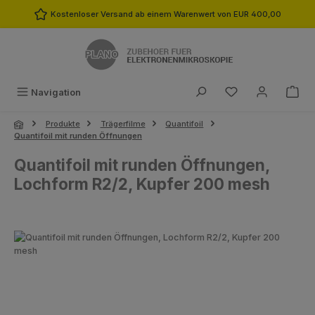
Zum Hauptinhalt springen
Kostenloser Versand ab einem Warenwert von EUR 400,00
Du hast 0 Produk
Navigation
Produkte
Trägerfilme
Quantifoil
Quantifoil mit runden Öffnungen
Quantifoil mit runden Öffnungen,
Lochform R2/2, Kupfer 200 mesh
Bildergalerie überspringen