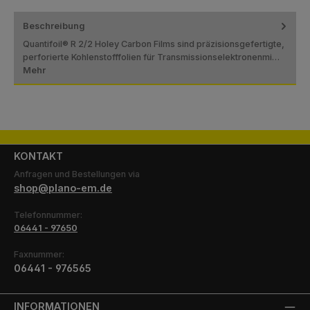
Beschreibung
Quantifoil® R 2/2 Holey Carbon Films sind präzisionsgefertigte,
perforierte Kohlenstofffolien für Transmissionselektronenmi…
Mehr
KONTAKT
Anfragen und Bestellungen via
shop@plano-em.de
Telefonnummer:
06441 - 97650
Faxnummer:
06441 - 976565
INFORMATIONEN