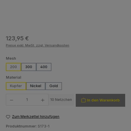
Regulärer Preis:
123,95 €
Preise exkl. MwSt. zzgl. Versandkosten
auswählen
Mesh
200
300
400
auswählen
Material
Kupfer
Nickel
Gold
Produkt Anzahl: Gib den gewünschten Wert ein oder benutze die Schaltfläch
10 Netzchen
In den Warenkorb
Zum Merkzettel hinzufügen
Produktnummer:
S173-1