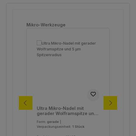
Produktgalerie überspringen
Mikro-Werkzeuge
Ultra Mikro-Nadel mit
Ult
gerader Wolframspitze und
ge
5 µm Spitzenradius
und
Form:
gerade
|
For
Verpackungseinheit:
1 Stück
Ver