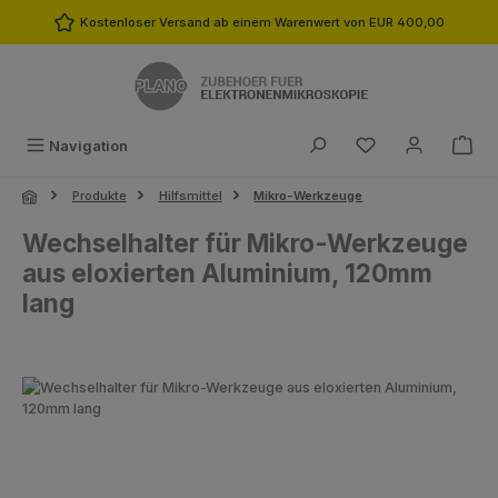
Zum Hauptinhalt springen
Kostenloser Versand ab einem Warenwert von EUR 400,00
Du hast 0 Produk
Navigation
Produkte
Hilfsmittel
Mikro-Werkzeuge
Wechselhalter für Mikro-Werkzeuge
aus eloxierten Aluminium, 120mm
lang
Bildergalerie überspringen