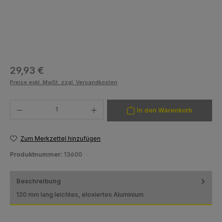
Regulärer Preis:
29,93 €
Preise exkl. MwSt. zzgl. Versandkosten
Produkt Anzahl: Gib den gewünschten Wert ein oder benutze die Schaltfläch
In den Warenkorb
Zum Merkzettel hinzufügen
Produktnummer:
13600
Beschreibung
120 mm lang leichtes, eloxiertes Aluminium