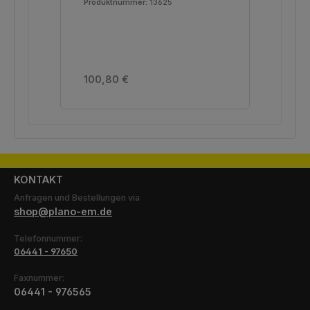
Produktnummer:
13625
Pro
Var
Regulärer Preis:
Reg
100,80 €
10
KONTAKT
Anfragen und Bestellungen via
shop@plano-em.de
Telefonnummer:
06441 - 97650
Faxnummer:
06441 - 976565