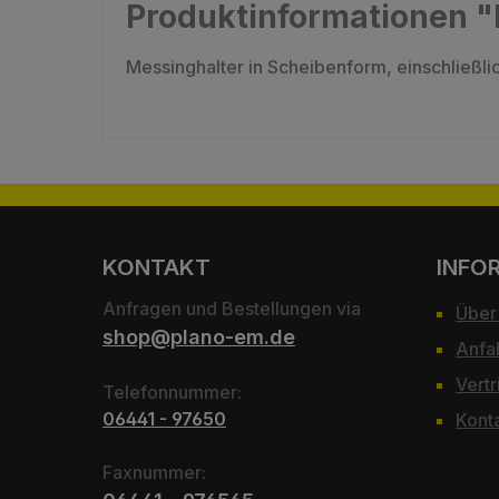
Produktinformationen "
Messinghalter in Scheibenform, einschließ
KONTAKT
INFO
Anfragen und Bestellungen via
Über
shop@plano-em.de
Anfa
Vertr
Telefonnummer:
06441 - 97650
Kont
Faxnummer: