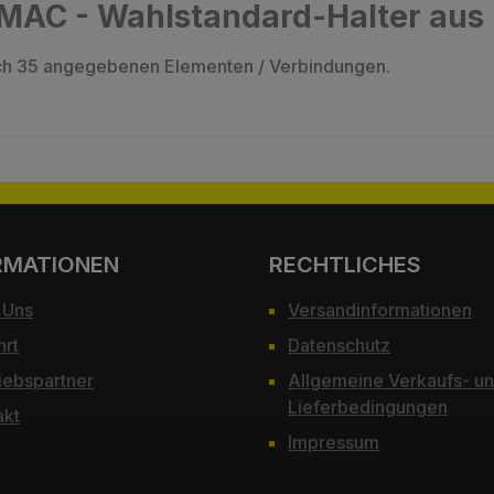
MAC - Wahlstandard-Halter aus 
lich 35 angegebenen Elementen / Verbindungen.
RMATIONEN
RECHTLICHES
 Uns
Versandinformationen
hrt
Datenschutz
iebspartner
Allgemeine Verkaufs- u
Lieferbedingungen
akt
Impressum