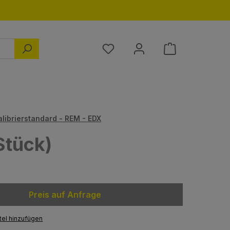
Du hast 0 Produkte auf dem M
alibrierstandard - REM - EDX
Stück)
Preis auf Anfrage
el hinzufügen