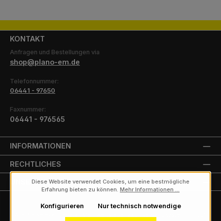
KONTAKT
Anfragen und Bestellungen via
shop@plano-em.de
Telefonnummer:
06441 - 97650
Faxnummer:
06441 - 976565
INFORMATIONEN
RECHTLICHES
UNSERE PARTNER
Diese Website verwendet Cookies, um eine bestmögliche
Erfahrung bieten zu können.
Mehr Informationen ...
Konfigurieren
Nur technisch notwendige
Alle Preise exkl. gesetzl. Mehrwertsteuer zzgl.
Versandkosten
und ggf.