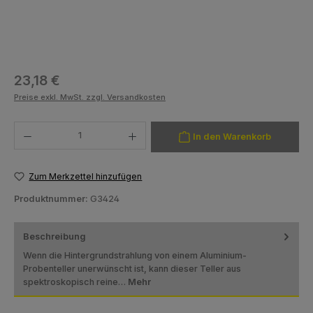
Regulärer Preis:
23,18 €
Preise exkl. MwSt. zzgl. Versandkosten
Produkt Anzahl: Gib den gewünschten Wert ein oder benutze die Schaltfläch
In den Warenkorb
Zum Merkzettel hinzufügen
Produktnummer:
G3424
Beschreibung
Wenn die Hintergrundstrahlung von einem Aluminium-
Probenteller unerwünscht ist, kann dieser Teller aus
spektroskopisch reine…
Mehr