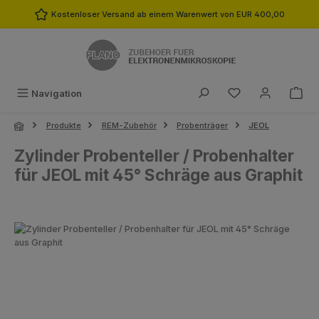
Zum Hauptinhalt springen
Kostenloser Versand ab einem Warenwert von EUR 400,00
Du hast 0 Produk
Navigation
Produkte
REM-Zubehör
Probenträger
JEOL
Zylinder Probenteller / Probenhalter
für JEOL mit 45° Schräge aus Graphit
Bildergalerie überspringen