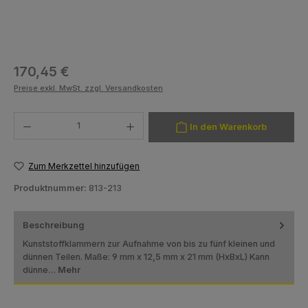
Regulärer Preis:
170,45 €
Preise exkl. MwSt. zzgl. Versandkosten
Produkt Anzahl: Gib den gewünschten Wert ein oder benutze die Schaltfläch
In den Warenkorb
Zum Merkzettel hinzufügen
Produktnummer:
813-213
Beschreibung
Kunststoffklammern zur Aufnahme von bis zu fünf kleinen und
dünnen Teilen. Maße: 9 mm x 12,5 mm x 21 mm (HxBxL) Kann
dünne…
Mehr