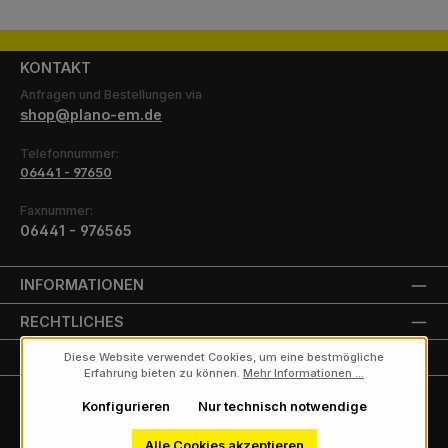
KONTAKT
Anfragen und Bestellungen via
shop@plano-em.de
Telefonnummer:
06441 - 97650
Faxnummer:
06441 - 976565
INFORMATIONEN
RECHTLICHES
UNSERE PARTNER
Diese Website verwendet Cookies, um eine bestmögliche
Erfahrung bieten zu können.
Mehr Informationen ...
Konfigurieren
Nur technisch notwendige
Alle Preise exkl. gesetzl. Mehrwertsteuer zzgl.
Versandkosten
und ggf.
Nachnahmegebühren, wenn nicht anders angegeben.
Alle Cookies akzeptieren