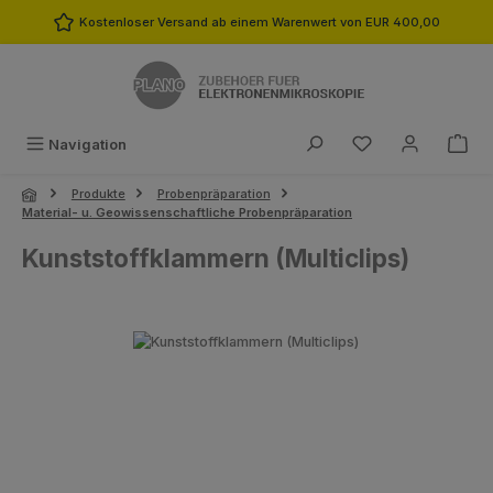
Zum Hauptinhalt springen
Kostenloser Versand ab einem Warenwert von EUR 400,00
Du hast 0 Produk
Navigation
Produkte
Probenpräparation
Material- u. Geowissenschaftliche Probenpräparation
Kunststoffklammern (Multiclips)
Bildergalerie überspringen