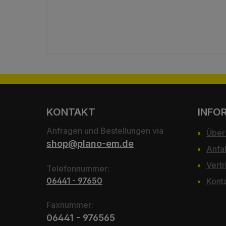
KONTAKT
INFO
Anfragen und Bestellungen via
Über
shop@plano-em.de
Anfa
Vertr
Telefonnummer:
06441 - 97650
Kont
Faxnummer:
06441 - 976565