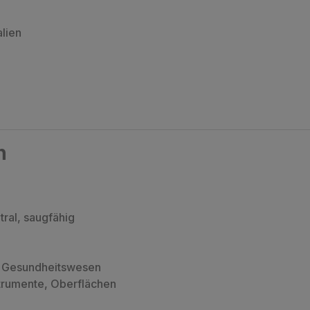
lien
n
ral, saugfähig
, Gesundheitswesen
strumente, Oberflächen