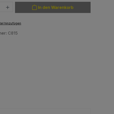
: Gib den gewünschten Wert ein oder benutze die Schaltfläche
In den Warenkorb
el hinzufügen
mer:
C815