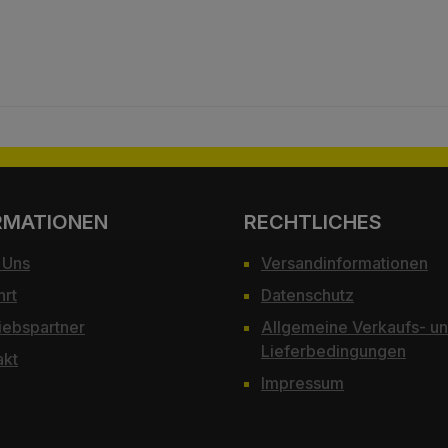
RMATIONEN
RECHTLICHES
 Uns
Versandinformationen
hrt
Datenschutz
iebspartner
Allgemeine Verkaufs- u
Lieferbedingungen
akt
Impressum