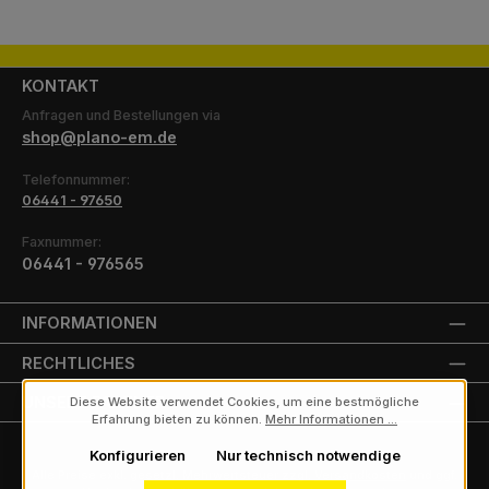
KONTAKT
Anfragen und Bestellungen via
shop@plano-em.de
Telefonnummer:
06441 - 97650
Faxnummer:
06441 - 976565
INFORMATIONEN
RECHTLICHES
UNSERE PARTNER
Diese Website verwendet Cookies, um eine bestmögliche
Erfahrung bieten zu können.
Mehr Informationen ...
Konfigurieren
Nur technisch notwendige
Alle Preise exkl. gesetzl. Mehrwertsteuer zzgl.
Versandkosten
und ggf.