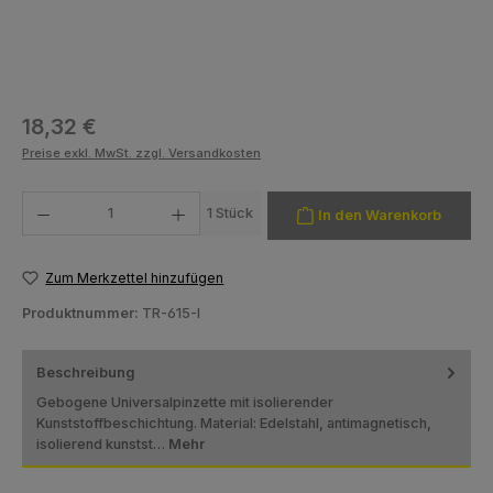
Regulärer Preis:
18,32 €
Preise exkl. MwSt. zzgl. Versandkosten
Produkt Anzahl: Gib den gewünschten Wert ein oder benutze die Schaltfläch
1 Stück
In den Warenkorb
Zum Merkzettel hinzufügen
Produktnummer:
TR-615-I
Beschreibung
Gebogene Universalpinzette mit isolierender
Kunststoffbeschichtung. Material: Edelstahl, antimagnetisch,
isolierend kunstst…
Mehr