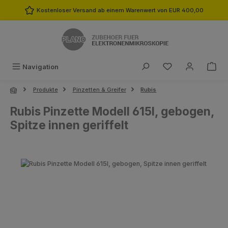
Zum Hauptinhalt springen
Kostenloser Versand ab einem Warenwert von EUR 400,00
Du hast 0 Produk
Navigation
Produkte
Pinzetten & Greifer
Rubis
Rubis Pinzette Modell 615I, gebogen,
Spitze innen geriffelt
Bildergalerie überspringen