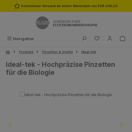
Zum Hauptinhalt springen
Kostenloser Versand ab einem Warenwert von EUR 400,00
Du hast 0 Produk
Navigation
Produkte
Pinzetten & Greifer
Ideal-tek
Ideal-tek - Hochpräzise Pinzetten
für die Biologie
Bildergalerie überspringen