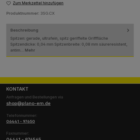
Zum Merkzettel hinzufügen
Produktnummer:
3SG.CX
Beschreibung
Spitzen: gerade, ultrafein, spitz geriffelte Grifffläche
Spitzendicke: 0,04 mm Spitzenbreite: 0,08 mm säureresistent,
antim…
Mehr
KONTAKT
Anfragen und Bestellungen via
shop@plano-em.de
Telefonnummer:
06441 - 97650
Faxnummer:
06441 - 976565