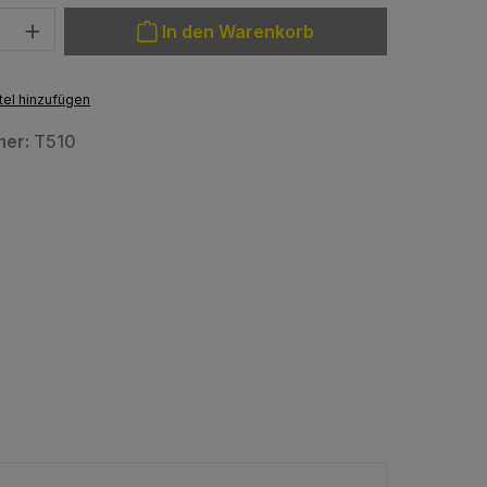
: Gib den gewünschten Wert ein oder benutze die Schaltfläche
In den Warenkorb
el hinzufügen
mer:
T510