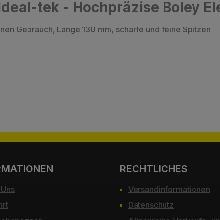
deal-tek - Hochpräzise Boley El
inen Gebrauch, Länge 130 mm, scharfe und feine Spitzen
RMATIONEN
RECHTLICHES
 Uns
Versandinformationen
hrt
Datenschutz