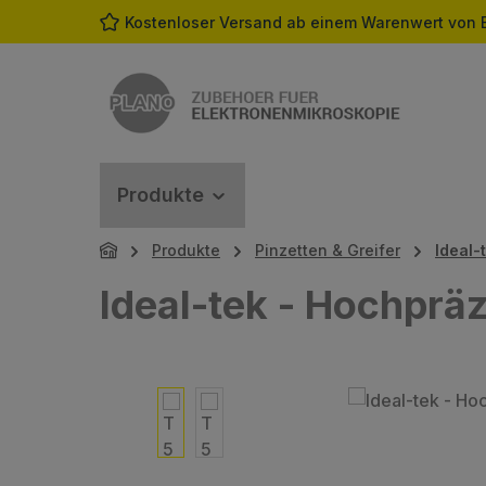
Kostenloser Versand ab einem Warenwert von 
m Hauptinhalt springen
Zur Suche springen
Zur Hauptnavigation springen
Produkte
Produkte
Pinzetten & Greifer
Ideal-
Ideal-tek - Hochpräz
Bildergalerie überspringen