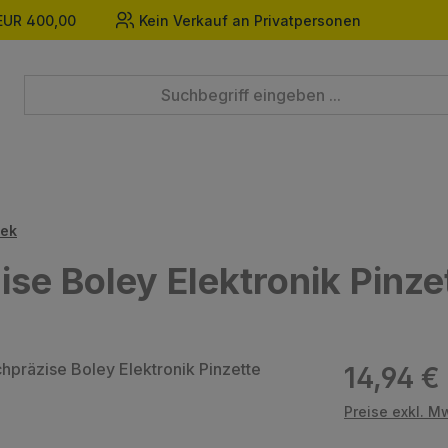
EUR 400,00
Kein Verkauf an Privatpersonen
tek
ise Boley Elektronik Pinze
Regulärer Prei
14,94 €
Preise exkl. M