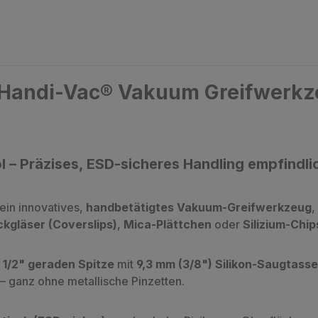
"Handi-Vac® Vakuum Greifwerkz
l – Präzises, ESD-sicheres Handling empfindl
 ein innovatives,
handbetätigtes Vakuum-Greifwerkzeug
,
kgläser (Coverslips)
,
Mica-Plättchen
oder
Silizium-Chip
r
1/2" geraden Spitze
mit
9,3 mm (3/8") Silikon-Saugtasse
 ganz ohne metallische Pinzetten.