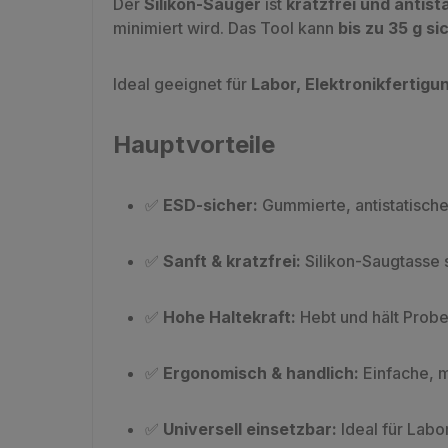
Der
Silikon-Sauger
ist
kratzfrei und antist
minimiert wird. Das Tool kann
bis zu 35 g si
Ideal geeignet für
Labor, Elektronikfertigu
Hauptvorteile
✅
ESD-sicher:
Gummierte, antistatische
✅
Sanft & kratzfrei:
Silikon-Saugtasse 
✅
Hohe Haltekraft:
Hebt und hält Probe
✅
Ergonomisch & handlich:
Einfache, m
✅
Universell einsetzbar:
Ideal für Labo