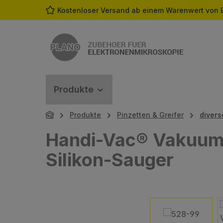
Kostenloser Versand ab einem Warenwert von 
m Hauptinhalt springen
Zur Suche springen
Zur Hauptnavigation springen
Produkte
Produkte
Pinzetten & Greifer
divers
Handi-Vac® Vakuum 
Silikon-Sauger
Bildergalerie überspringen