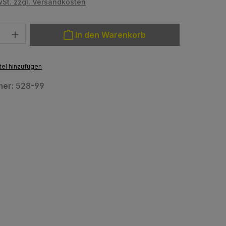
wSt. zzgl. Versandkosten
: Gib den gewünschten Wert ein oder benutze die Schaltfläche
In den Warenkorb
el hinzufügen
mer:
528-99