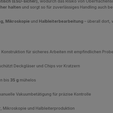
atisch (ESD-sicher)
, wodurch das Risiko von Oberflächens
cher halten
und sorgt so für zuverlässiges Handling auch b
ng, Mikroskopie
und
Halbleiterbearbeitung
– überall dort, 
 Konstruktion für sicheres Arbeiten mit empfindlichen Prob
schützt Deckgläser und Chips vor Kratzern
n bis
35 g
mühelos
anuelle Vakuumbetätigung für präzise Kontrolle
r, Mikroskopie und Halbleiterproduktion