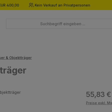
EUR 400,00
Kein Verkauf an Privatpersonen
er & Objektträger
träger
Regulärer Prei
55,83 €
Preise exkl. M