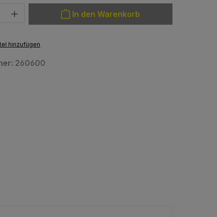
: Gib den gewünschten Wert ein oder benutze die Schaltfläche
In den Warenkorb
el hinzufügen
mer:
260600