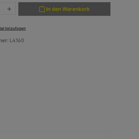
: Gib den gewünschten Wert ein oder benutze die Schaltfläche
In den Warenkorb
el hinzufügen
mer:
L4160