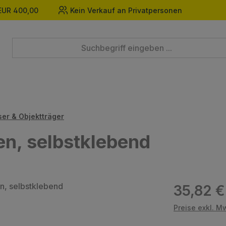
EUR 400,00
Kein Verkauf an Privatpersonen
er & Objektträger
en, selbstklebend
Regulärer Prei
35,82 €
Preise exkl. M