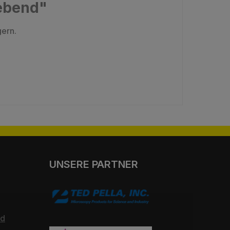
lebend"
gern.
UNSERE PARTNER
nd