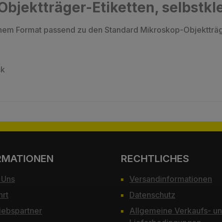
Objektträger-Etiketten, selbstk
einem Format passend zu den Standard Mikroskop-Objektträ
ck
RMATIONEN
RECHTLICHES
 Uns
Versandinformationen
hrt
Datenschutz
iebspartner
Allgemeine Verkaufs- u