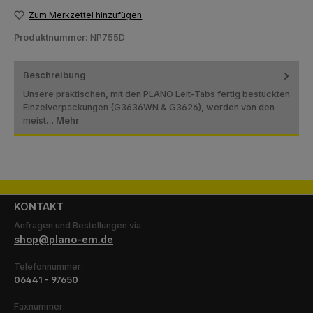
Zum Merkzettel hinzufügen
Produktnummer:
NP755D
Beschreibung
Unsere praktischen, mit den PLANO Leit-Tabs fertig bestückten
Einzelverpackungen (G3636WN & G3626), werden von den
meist…
Mehr
KONTAKT
Anfragen und Bestellungen via
shop@plano-em.de
Telefonnummer:
06441 - 97650
Faxnummer: