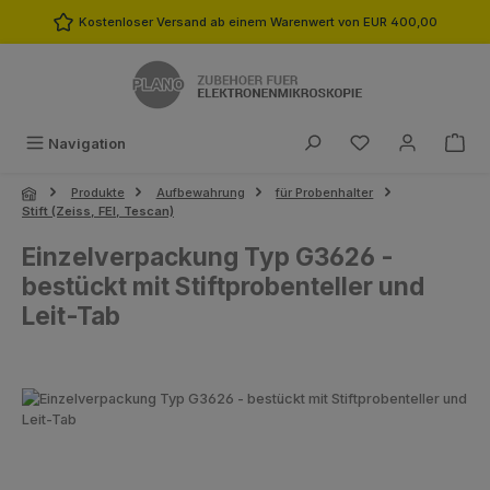
Zum Hauptinhalt springen
Kostenloser Versand ab einem Warenwert von EUR 400,00
Du hast 0 Produk
Navigation
Produkte
Aufbewahrung
für Probenhalter
Stift (Zeiss, FEI, Tescan)
Einzelverpackung Typ G3626 -
bestückt mit Stiftprobenteller und
Leit-Tab
Bildergalerie überspringen