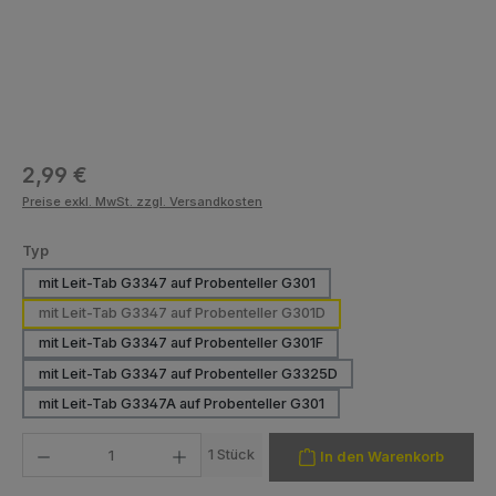
Regulärer Preis:
2,99 €
Preise exkl. MwSt. zzgl. Versandkosten
auswählen
Typ
mit Leit-Tab G3347 auf Probenteller G301
mit Leit-Tab G3347 auf Probenteller G301D
mit Leit-Tab G3347 auf Probenteller G301F
mit Leit-Tab G3347 auf Probenteller G3325D
mit Leit-Tab G3347A auf Probenteller G301
Produkt Anzahl: Gib den gewünschten Wert ein oder benutze die Schaltfläch
1 Stück
In den Warenkorb