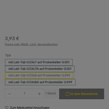
Regulärer Preis:
3,93 €
Preise exkl. MwSt. zzgl. Versandkosten
auswählen
Typ
mit Leit-Tab G3347 auf Probenteller G301
mit Leit-Tab G3347A auf Probenteller G301
mit Leit-Tab G3348 auf Probenteller G399
mit Leit-Tab G3348A auf Probenteller G399
Produkt Anzahl: Gib den gewünschten Wert ein oder benutze die Schaltfläch
1 Stück
In den Warenkorb
Zum Merkzettel hinzufügen