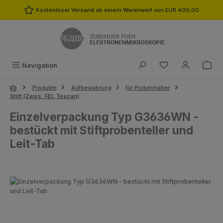
Zum Hauptinhalt springen
Kostenloser Versand ab einem Warenwert von EUR 400,00
Du hast 0 Produk
Navigation
Produkte
Aufbewahrung
für Probenhalter
Stift (Zeiss, FEI, Tescan)
Einzelverpackung Typ G3636WN -
bestückt mit Stiftprobenteller und
Leit-Tab
Bildergalerie überspringen