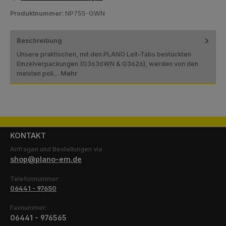
Produktnummer:
NP755-GWN
Beschreibung
Unsere praktischen, mit den PLANO Leit-Tabs bestückten
Einzelverpackungen (G3636WN & G3626), werden von den
meisten poli…
Mehr
KONTAKT
Anfragen und Bestellungen via
shop@plano-em.de
Telefonnummer:
06441 - 97650
Faxnummer:
06441 - 976565