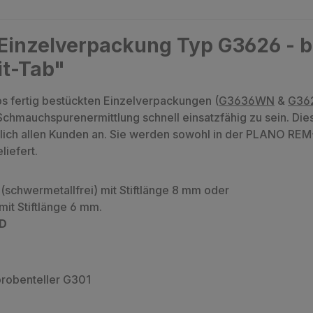
Einzelverpackung Typ G3626 - b
it-Tab"
s fertig bestückten Einzelverpackungen (
G3636WN
&
G36
Schmauchspurenermittlung schnell einsatzfähig zu sein. Di
ürlich allen Kunden an. Sie werden sowohl in der PLANO RE
iefert.
(schwermetallfrei) mit Stiftlänge 8 mm oder
mit Stiftlänge 6 mm.
D
probenteller G301