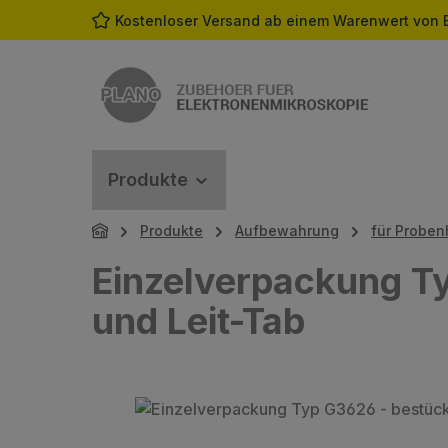
Kostenloser Versand ab einem Warenwert von 
m Hauptinhalt springen
Zur Suche springen
Zur Hauptnavigation springen
Produkte
Produkte
Aufbewahrung
für Proben
Einzelverpackung Ty
und Leit-Tab
Bildergalerie überspringen