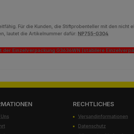
tfähig. Für die Kunden, die Stiftprobenteller mit den nicht e
n, lautet die Artikelnummer dafür:
NP755-G304
 mit der Einzelverpackung G3636WN (stabilere Einzelverpa
RMATIONEN
RECHTLICHES
 Uns
Versandinformationen
hrt
Datenschutz