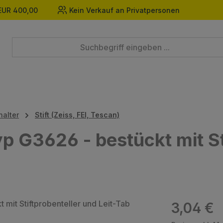
EUR 400,00
Kein Verkauf an Privatpersonen
halter
Stift (Zeiss, FEI, Tescan)
p G3626 - bestückt mit St
Regulärer Prei
3,04 €