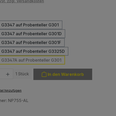
wSt. zzgl. Versandkosten
en
b G3347 auf Probenteller G301
b G3347 auf Probenteller G301D
b G3347 auf Probenteller G301F
b G3347 auf Probenteller G3325D
b G3347A auf Probenteller G301
: Gib den gewünschten Wert ein oder benutze die Schaltfläche
1 Stück
In den Warenkorb
el hinzufügen
mer:
NP755-AL