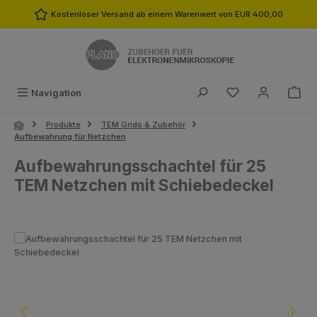
Zum Hauptinhalt springen
Kostenloser Versand ab einem Warenwert von EUR 400,00
Du hast 0 Produk
Navigation
Produkte
TEM Grids & Zubehör
Aufbewahrung für Netzchen
Aufbewahrungsschachtel für 25
TEM Netzchen mit Schiebedeckel
Bildergalerie überspringen