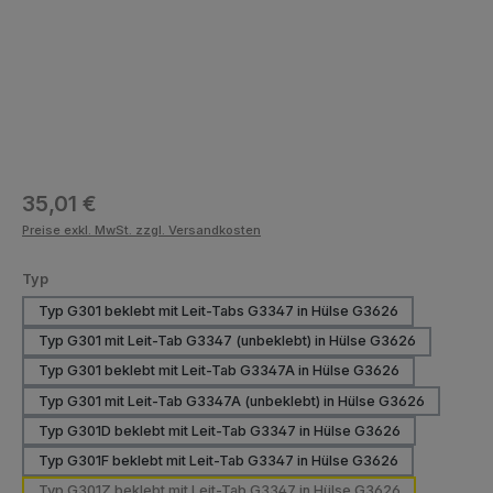
Regulärer Preis:
35,01 €
Preise exkl. MwSt. zzgl. Versandkosten
auswählen
Typ
Typ G301 beklebt mit Leit-Tabs G3347 in Hülse G3626
Typ G301 mit Leit-Tab G3347 (unbeklebt) in Hülse G3626
Typ G301 beklebt mit Leit-Tab G3347A in Hülse G3626
Typ G301 mit Leit-Tab G3347A (unbeklebt) in Hülse G3626
Typ G301D beklebt mit Leit-Tab G3347 in Hülse G3626
Typ G301F beklebt mit Leit-Tab G3347 in Hülse G3626
Typ G301Z beklebt mit Leit-Tab G3347 in Hülse G3626