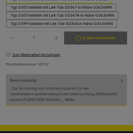
Typ G301 beklebt mit Leit-Tab G3347 in Hülse G3636WN
Typ G301 beklebt mit Leit-Tab G3347A in Hülse G3636WN
Typ G399 beklebt mit Leit-Tab G3348 in Hülse G3636WN
Produkt Anzahl: Gib den gewünschten Wert ein oder benutze die Schaltfläch
In den Warenkorb
Zum Merkzettel hinzufügen
Produktnummer:
N113Z
Beschreibung
Zur Sicherung von Schmauchspuren für die
rasterelektronenmikroskopische Untersuchung (REM) bietet
unsere PLANO REM-Mobilbo…
Mehr