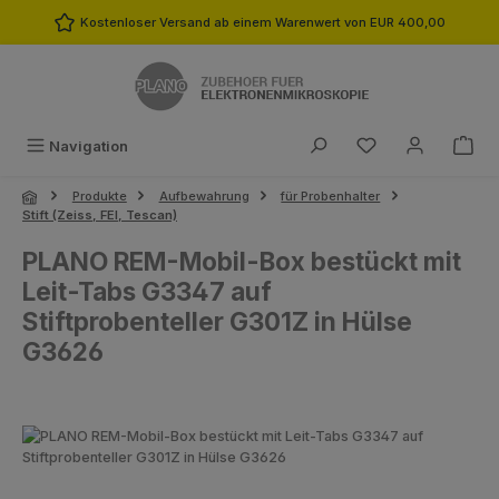
Zum Hauptinhalt springen
Kostenloser Versand ab einem Warenwert von EUR 400,00
Du hast 0 Produk
Navigation
Produkte
Aufbewahrung
für Probenhalter
Stift (Zeiss, FEI, Tescan)
PLANO REM-Mobil-Box bestückt mit
Leit-Tabs G3347 auf
Stiftprobenteller G301Z in Hülse
G3626
Bildergalerie überspringen