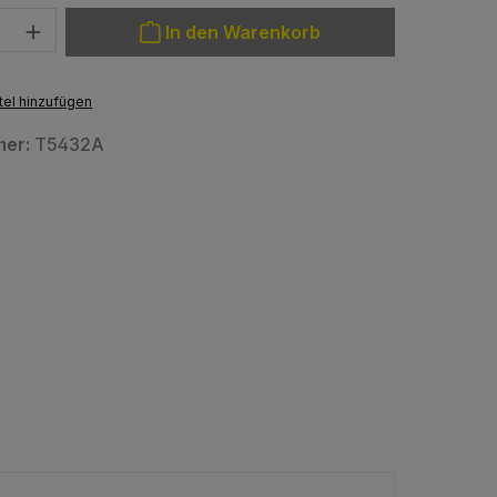
: Gib den gewünschten Wert ein oder benutze die Schaltfläche
In den Warenkorb
el hinzufügen
mer:
T5432A