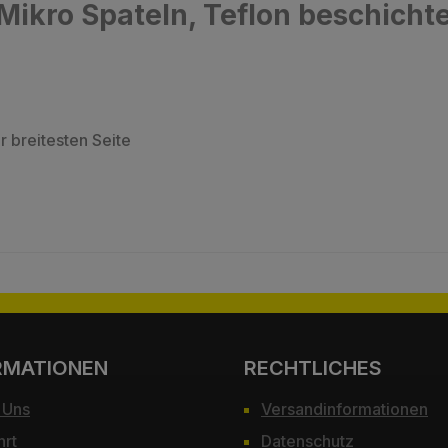
ikro Spateln, Teflon beschicht
 breitesten Seite
RMATIONEN
RECHTLICHES
 Uns
Versandinformationen
hrt
Datenschutz