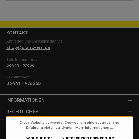
KONTAKT
Anfragen und Bestellungen via
shop@plano-em.de
Telefonnummer:
06441 - 97650
Faxnummer:
06441 - 976565
INFORMATIONEN
RECHTLICHES
UNSERE PARTNER
Diese Website verwendet Cookies, um eine bestmögliche
Erfahrung bieten zu können.
Mehr Informationen ...
Konfigurieren
Nur technisch notwendige