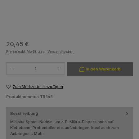
Regulärer Preis:
20,45 €
Preise exkl. MwSt. zzgl. Versandkosten
Produkt Anzahl: Gib den gewünschten Wert ein oder benutze die Schaltfläch
In den Warenkorb
Zum Merkzettel hinzufügen
Produktnummer:
T5345
Beschreibung
Miniatur Spatel-Nadeln, um z. B. Mikro-Dispersionen auf
Klebeband, Probenteller etc. aufzubringen. Ideal auch zum
Anbringen…
Mehr