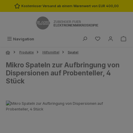
Zum Hauptinhalt springen
Kostenloser Versand ab einem Warenwert von EUR 400,00
Du hast 0 Produk
Navigation
Produkte
Hilfsmittel
Spatel
Mikro Spateln zur Aufbringung von
Dispersionen auf Probenteller, 4
Stück
Bildergalerie überspringen